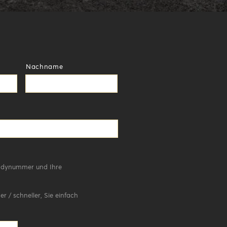
Nachname
andynummer und Ihre
r / schneller, Sie einfach