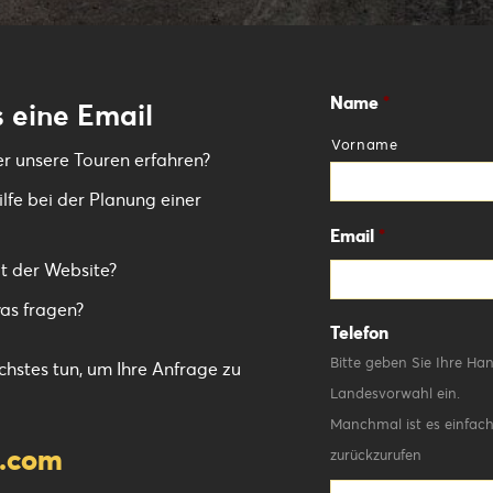
Name
*
 eine Email
Vorname
r unsere Touren erfahren?
lfe bei der Planung einer
Email
*
t der Website?
as fragen?
Telefon
Bitte geben Sie Ihre H
hstes tun, um Ihre Anfrage zu
Landesvorwahl ein.
Manchmal ist es einfache
g.com
zurückzurufen