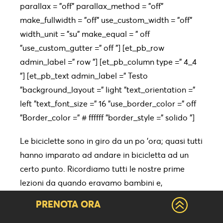
parallax = "off" parallax_method = "off"
make_fullwidth = "off" use_custom_width = "off"
width_unit = "su" make_equal = " off
"use_custom_gutter =" off "] [et_pb_row
admin_label =" row "] [et_pb_column type =" 4_4
"] [et_pb_text admin_label =" Testo
"background_layout =" light "text_orientation ="
left "text_font_size =" 16 "use_border_color =" off
"Border_color =" # ffffff "border_style =" solido "]
Le biciclette sono in giro da un po 'ora; quasi tutti
hanno imparato ad andare in bicicletta ad un
certo punto. Ricordiamo tutti le nostre prime
lezioni da quando eravamo bambini e,
naturalmente, il nostro primo terrificante
PRENOTA ORA
terremoto e le sensazioni che ne sono derivate;