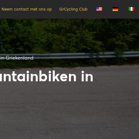
Neem contact met ons op
GrCycling Club
in Griekenland
ntainbiken in