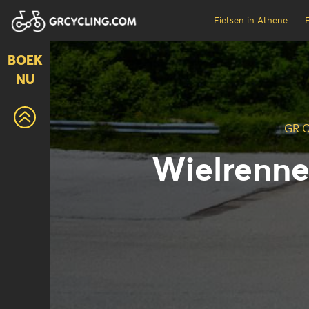
Fietsen in Athene
F
BOEK
NU
GR C
Wielrenne