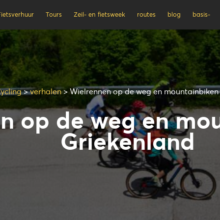
ietsverhuur
Tours
Zeil- en fietsweek
routes
blog
basis-
ycling
>
verhalen
>
Wielrennen op de weg en mountainbiken 
n op de weg en mou
Griekenland