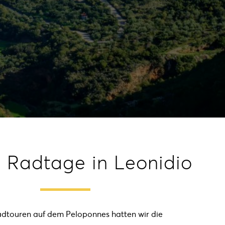
 Radtage in Leonidio
dtouren auf dem Peloponnes hatten wir die