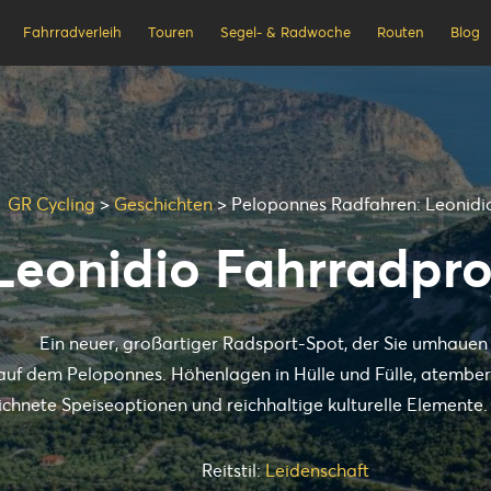
Fahrradverleih
Touren
Segel- & Radwoche
Routen
Blog
GR Cycling
>
Geschichten
>
Peloponnes Radfahren: Leonidi
Leonidio Fahrradpro
Ein neuer, großartiger Radsport-Spot, der Sie umhauen 
el auf dem Peloponnes. Höhenlagen in Hülle und Fülle, atemb
ichnete Speiseoptionen und reichhaltige kulturelle Elemente
Reitstil:
Leidenschaft